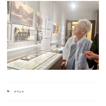
カ
イベント
テ
ゴ
リ