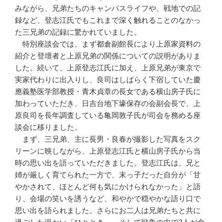
みながら、兄弟たちのキャンパスライフや、戦地での記
録など、登志江氏でもこれまで深く触れることのなかっ
た三兄弟の記録に驚かれていました。
特別座談会では、まず都倉副館長により上原家資料の
紹介と登壇者と上原兄弟の関係についての説明がありま
した。続いて、上原登志江氏に加え、上原兄弟が東京で
実家代わりに出入りし、良司はしばらく下宿していた慶
應義塾医学部教授・青木貞章の長女である横山房子氏に
加わっていただき、日吉台地下壕保存の会副会長で、上
原良司を長年調査している亀岡敦子氏が司会を務める座
談会に移りました。
まず、三兄弟、主に長男・良春が撮影した写真をスク
リーンに映しながら、上原登志江氏と横山房子氏から当
時の思い出を語っていただきました。登志江氏は、兄と
姉が厳しく育てられた一方で、末っ子だった自分が「甘
やかされて、ほとんど何も気にかけられなかった」と語
り、会場の笑いを誘うなど、和やかで穏やかな語り口で
思い出を語られました。さらにお二人は兄弟たちと共に