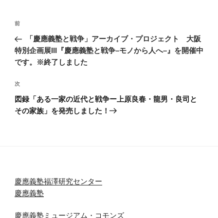
ー
投
前
前
稿
の
「慶應義塾と戦争」アーカイブ・プロジェクト 大阪
ナ
投
特別企画展III『慶應義塾と戦争–モノから人へ–』を開催中
ビ
稿
です。※終了しました
ゲ
次
次
ー
の
シ
図録「ある一家の近代と戦争ー上原良春・龍男・良司と
投
その家族」を発売しました！
ョ
稿
ン
慶應義塾福澤研究センター
慶應義塾
慶應義塾ミュージアム・コモンズ