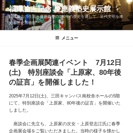
コ
福澤諭吉記念 慶應義塾史展示館
ン
福澤諭吉の生涯と慶應義塾の160年の歴史を通して、近代文明を考
テ
える歴史博物館
ン
ツ
メニュー
へ
ス
キ
ッ
春季企画展関連イベント 7月12日
プ
(土) 特別座談会「上原家、80年後
の証言」を開催しました！
2025年7月12日(土)、三田キャンパス南校舎ホールの5階
にて、特別座談会「上原家、80年後の証言」を開催いた
しました。
座談会に先立ち、上原家の次女・上原登志江氏に春季
企画展会場をご覧いただきました。当時の様子を懐かし