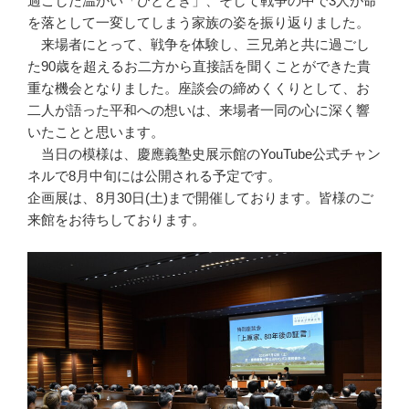
過ごした温かい「ひととき」、そして戦争の中で3人が命
を落として一変してしまう家族の姿を振り返りました。
来場者にとって、戦争を体験し、三兄弟と共に過ごし
た90歳を超えるお二方から直接話を聞くことができた貴
重な機会となりました。座談会の締めくくりとして、お
二人が語った平和への想いは、来場者一同の心に深く響
いたことと思います。
当日の模様は、慶應義塾史展示館のYouTube公式チャン
ネルで8月中旬には公開される予定です。
企画展は、8月30日(土)まで開催しております。皆様のご
来館をお待ちしております。