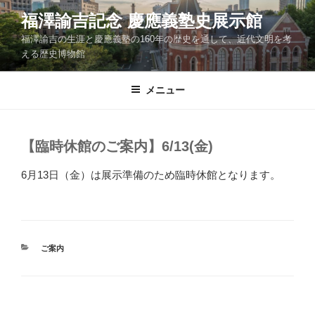
コ
福澤諭吉記念 慶應義塾史展示館
ン
福澤諭吉の生涯と慶應義塾の160年の歴史を通して、近代文明を考
テ
える歴史博物館
ン
ツ
メニュー
へ
ス
キ
ッ
【臨時休館のご案内】6/13(金)
プ
6月13日（金）は展示準備のため臨時休館となります。
カ
ご案内
テ
ゴ
リ
ー