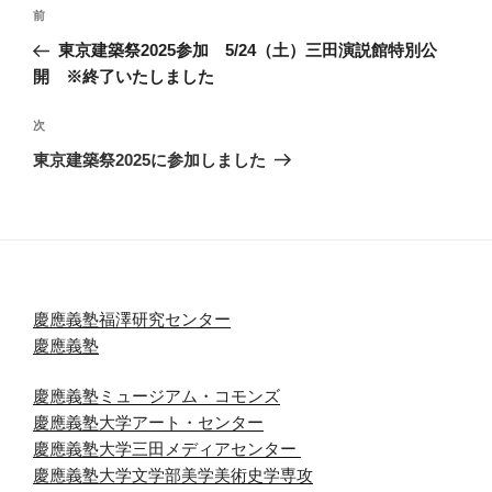
投
前
前
稿
の
東京建築祭2025参加 5/24（土）三田演説館特別公
ナ
投
開 ※終了いたしました
ビ
稿
ゲ
次
次
の
ー
東京建築祭2025に参加しました
投
シ
稿
ョ
ン
慶應義塾福澤研究センター
慶應義塾
慶應義塾ミュージアム・コモンズ
慶應義塾大学アート・センター
慶應義塾大学三田メディアセンター
慶應義塾大学文学部美学美術史学専攻